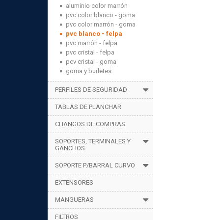
aluminio color marrón
pvc color blanco - goma
pvc color marrón - goma
pvc blanco - felpa
pvc marrón - felpa
pvc cristal - felpa
pcv cristal - goma
goma y burletes
PERFILES DE SEGURIDAD
TABLAS DE PLANCHAR
CHANGOS DE COMPRAS
SOPORTES, TERMINALES Y
GANCHOS
SOPORTE P/BARRAL CURVO
EXTENSORES
MANGUERAS
FILTROS